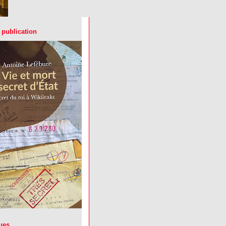
 publication
ues