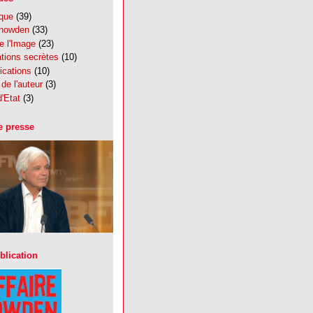
ique
(39)
Snowden
(33)
e l'Image
(23)
tions secrètes
(10)
ications
(10)
de l'auteur
(3)
'Etat
(3)
e presse
blication