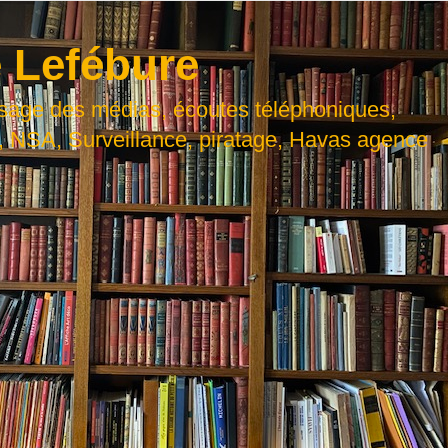
 Lefébure
usage des médias, écoutes téléphoniques,
, NSA, Surveillance, piratage, Havas agence