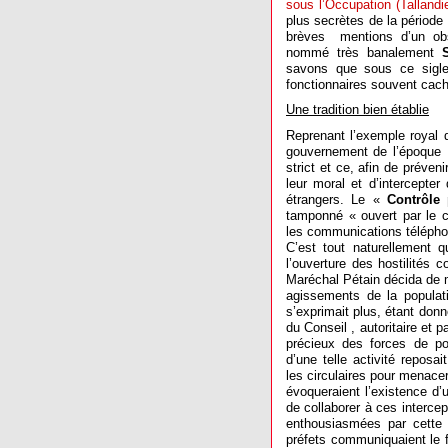
sous l’Occupation (Tallandi
plus secrètes de la période
brèves
mentions d’un ob
nommé très banalement
savons que sous ce sigle 
fonctionnaires souvent cach
Une tradition bien établie
Reprenant l’exemple royal 
gouvernement de l’époque
strict et ce, afin de préveni
leur moral et d’intercept
étrangers. Le «
Contrôle 
tamponné « ouvert par le c
les communications télépho
C’est tout naturellement q
l’ouverture des hostilités c
Maréchal Pétain décida de ma
agissements de la populati
s’exprimait plus, étant donn
du Conseil , autoritaire et 
précieux des forces de pol
d’une telle activité reposait
les circulaires pour menacer
évoqueraient l’existence d’u
de collaborer à ces interce
enthousiasmées par cette n
préfets communiquaient le fi