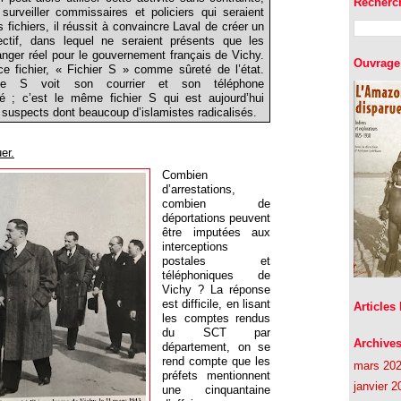
Recherc
urveiller commissaires et policiers qui seraient
s fichiers, il réussit à convaincre Laval de créer un
lectif, dans lequel ne seraient présents que les
anger réel pour le gouvernement français de Vichy.
Ouvrage 
 fichier, « Fichier S » comme sûreté de l’état.
ée S voit son courrier et son téléphone
é ; c’est le même fichier S qui est aujourd’hui
0 suspects dont beaucoup d’islamistes radicalisés.
er.
Combien
d’arrestations,
combien de
déportations peuvent
être imputées aux
interceptions
postales et
téléphoniques de
Vichy ? La réponse
est difficile, en lisant
Articles
les comptes rendus
du SCT par
Archive
département, on se
rend compte que les
mars 20
préfets mentionnent
janvier 2
une cinquantaine