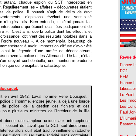
it autant, chaque espion du SCT interceptait en
r. Régulièrement les « affaires » découvertes étaient
 de police. Il pouvait s’agir de délits de droit
rtements, d’opinions révélant une sensibilité
 réfugiés juifs. Bien entendu, il n’était jamais fait
 interceptions qui étaient qualifiées pudiquement de
re ».
C’est ainsi que la police dont les effectifs et
 croissance, obtinrent des résultats notables dans la
l’ordre nouveau ». A ce moment-là, beaucoup de
ommencèrent à avoir l’impression diffuse d’avoir été
 ainsi la légende d’une armée de dénonciateurs,
aison avec la police et les Allemands. De fait, c’était
Revue de
 qu’on croyait confidentielle, une mention imprudente
France In
onique qui précipitait la catastrophe.
RCJ
BFM
France In
 Bousquet.
Libératio
Le Point
nt en avril 1942, Laval nomme René Bousquet ,
Les Inro
 police ; l’homme, encore jeune, a déjà une lourde
s de police, de la gestion des fichiers et des
Les Ech
lé pour plusieurs ministres de l’Intérieur de la IIIe
Paul Jor
L'Humani
t donne une ampleur unique aux interceptions
Bastama
. Il obtient de Laval que le SCT soit directement
ntérieur alors qu’il était traditionnellement rattaché
 peut alors utiliser cette activité sans contrainte,