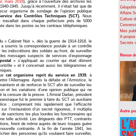
er, mars 2018
)
, grâce à l’ouverture des archives les
 1940-1945. Jusqu’à récemment, il n’était fait que de
Géopolit
scur organisme de sondage de l’opinion publique
Affaire 
Service des Contrôles Techniques (SCT).
Nous
Culture d
travaillait dans chaque préfecture près de 5000
Conversa
és dans les postes ou les centraux téléphoniques.
Mes publ
A propos 
du « Cabinet Noir », dès la guerre de 1914-1918, le
Secrets d
a soumis la correspondance postale à un contrôle
r les indiscrétions des soldats au front, de surveiller
Revue d
er des messages suspects de services d’espionnage
postal
» s’appliquait au courrier qui était dûment
ontrôle » et il concernait aussi les télégrammes et
niques.
ue
cet organisme reprit du service en 1939
, à
ontre l’Allemagne. Après la défaite et l’Armistice, le
intenir et de renforcer le SCT afin de surveiller les
on et les variations d’une opinion publique qui ne
é la censure de la presse. L’Amiral Darlan, président
paranoïaque fut le premier à faire du SCT un auxiliaire
ice ; comprenant très rapidement que l’efficacité
 sur l’instauration d’un secret rigoureux, il multiplia
Autre pu
 de sanctions les plus lourdes les fonctionnaires qui
ne telle activité. Les dirigeants des PTT, contraints
ptions, firent de même auprès de leurs troupes guère
ouvelle contrainte. A la fin de l’année 1941, les
chier des personnes qu’ils voulaient faire surveiller,