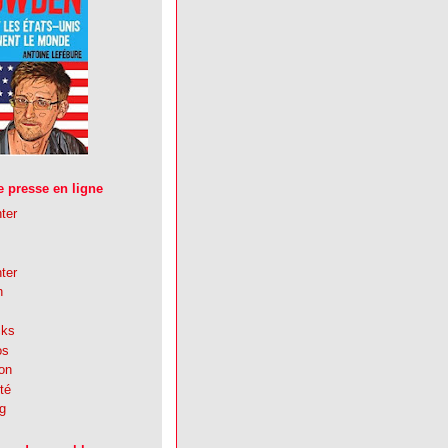
 presse en ligne
ter
ter
n
cks
os
ion
té
g