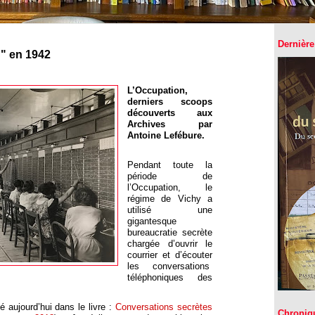
Dernière
S" en 1942
L’Occupation,
derniers scoops
découverts aux
Archives par
Antoine Lefébure.
Pendant toute la
période de
l’Occupation, le
régime de Vichy a
utilisé une
gigantesque
bureaucratie secrète
chargée d’ouvrir le
courrier et d’écouter
les conversations
téléphoniques des
é aujourd’hui dans le livre :
Conversations secrètes
Chroniq