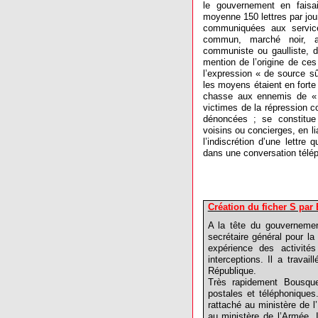
le gouvernement en faisa
moyenne 150 lettres par jou
communiquées aux services
commun, marché noir, avo
communiste ou gaulliste, de
mention de l’origine de ces
l’expression « de source sû
les moyens étaient en forte
chasse aux ennemis de « 
victimes de la répression c
dénoncées ; se constitue
voisins ou concierges, en li
l’indiscrétion d’une lettre
dans une conversation téléph
Création du ficher S par
A la tête du gouverneme
secrétaire général pour la
expérience des activité
interceptions. Il a travail
République.
Très rapidement Bousque
postales et téléphoniques
rattaché au ministère de l’I
au ministère de l’Armée. Il