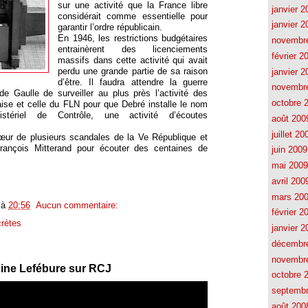
sur une activité que la France libre
janvier 2
considérait comme essentielle pour
janvier 2
garantir l’ordre républicain.
En 1946, les restrictions budgétaires
novembr
entrainèrent des licenciements
février 2
massifs dans cette activité qui avait
perdu une grande partie de sa raison
janvier 2
d’être. Il faudra attendre la guerre
novembr
de Gaulle de surveiller au plus près l’activité des
octobre 
çaise et celle du FLN pour que Debré installe le nom
stériel de Contrôle, une activité d’écoutes
août 200
juillet 20
œur de plusieurs scandales de la Ve République et
François Mitterand pour écouter des centaines de
juin 2009
mai 2009
avril 200
mars 20
à
20:56
Aucun commentaire:
février 2
rètes
janvier 2
décembr
novembr
oine Lefébure sur RCJ
octobre 
septemb
août 200