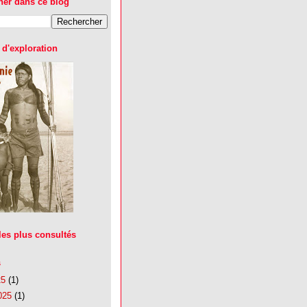
her dans ce blog
d'exploration
 les plus consultés
s
25
(1)
025
(1)