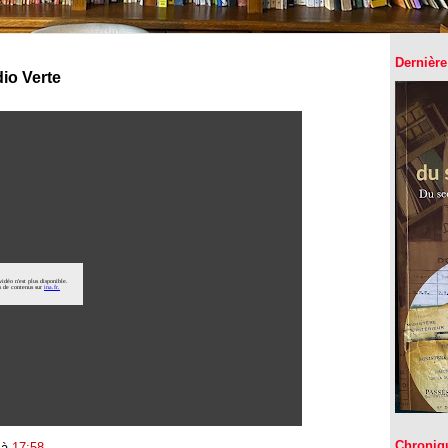
Dernière
io Verte
Chroniq
à
17:58