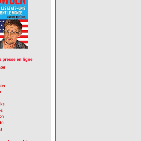
 presse en ligne
ter
ter
n
cks
os
ion
té
g