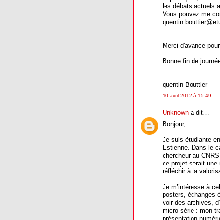
les débats actuels a
Vous pouvez me cont
quentin.bouttier@etu
Merci d'avance pour
Bonne fin de journé
quentin Bouttier
10 avril 2012 à 15:49
Unknown
a dit…
Bonjour,
Je suis étudiante e
Estienne. Dans le c
chercheur au CNRS, 
ce projet serait une 
réfléchir à la valor
Je m’intéresse à cel
posters, échanges éc
voir des archives, d
micro série : mon tra
présentation numéri