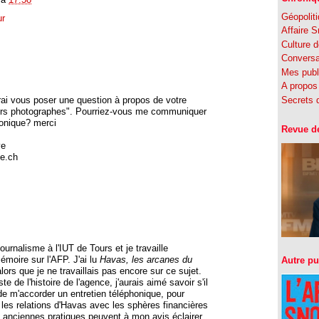
Géopolit
ur
Affaire 
Culture d
Conversa
Mes publ
A propos 
Secrets d
rai vous poser une question à propos de votre
urs photographes". Pourriez-vous me communiquer
ronique? merci
Revue d
ve
ge.ch
ournalisme à l'IUT de Tours et je travaille
moire sur l'AFP. J'ai lu
Havas, les arcanes du
Autre pu
alors que je ne travaillais pas encore sur ce sujet.
te de l'histoire de l'agence, j'aurais aimé savoir s'il
de m'accorder un entretien téléphonique, pour
es relations d'Havas avec les sphères financières
es anciennes pratiques peuvent à mon avis éclairer