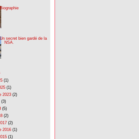
Biographie
Un secret bien gardé de la
NSA.
s
25
(1)
025
(1)
e 2023
(2)
(3)
8
(5)
18
(2)
2017
(2)
e 2016
(1)
2015
(1)