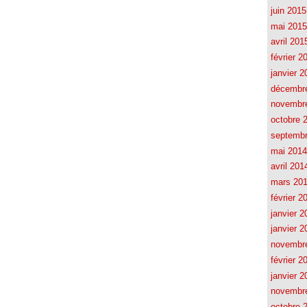
juin 2015
mai 2015
avril 201
février 2
janvier 2
décembr
novembr
octobre 
septemb
mai 2014
avril 201
mars 20
février 2
janvier 2
janvier 2
novembr
février 2
janvier 2
novembr
octobre 