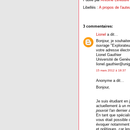
Libellés :
A propos de l'aute
3 commentaires:
Lionel
a dit…
Bonjour, je souhaite
ouvrage "Explorate
votre adresse élect
Lionel Gauthier
Université de Genè
lionel.gauthier@uni
15 mars 2012 à 18:37
Anonyme a dit…
Bonjour,
Je suis étudiant en j
actuellement à un mé
pouvoir
l'an dernier 
En tant que spécialis
vous était possible 
évoquer notamment l
et politiques, car l