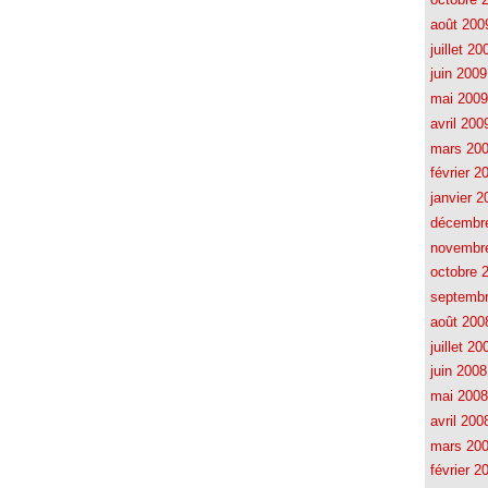
août 200
juillet 20
juin 2009
mai 2009
avril 200
mars 20
février 2
janvier 2
décembr
novembr
octobre 
septemb
août 200
juillet 20
juin 2008
mai 2008
avril 200
mars 20
février 2