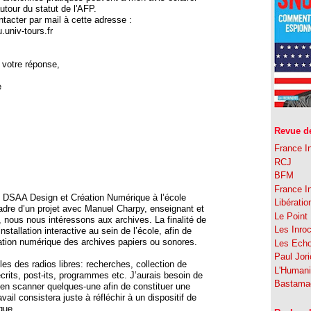
utour du statut de l'AFP.
acter par mail à cette adresse :
.univ-tours.fr
 votre réponse,
e
Revue de
France In
RCJ
BFM
France In
n DSAA Design et Création Numérique à l’école
Libératio
adre d’un projet avec Manuel Charpy, enseignant et
Le Point
nous nous intéressons aux archives. La finalité de
Les Inro
installation interactive au sein de l’école, afin de
isation numérique des archives papiers ou sonores.
Les Ech
Paul Jor
les des radios libres: recherches, collection de
L'Humani
rits, post-its, programmes etc. J’aurais besoin de
Bastama
’en scanner quelques-une afin de constituer une
vail consistera juste à réfléchir à un dispositif de
que.