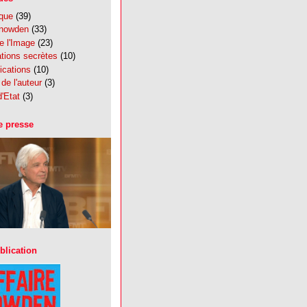
ique
(39)
Snowden
(33)
e l'Image
(23)
tions secrètes
(10)
ications
(10)
de l'auteur
(3)
'Etat
(3)
e presse
blication