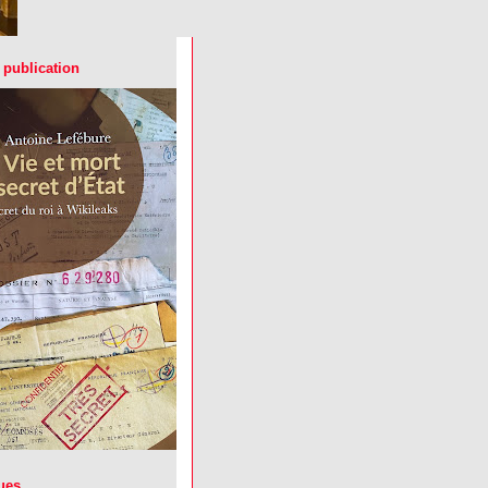
 publication
ues