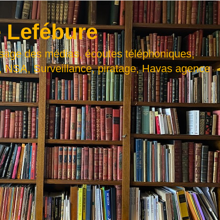
 Lefébure
usage des médias, écoutes téléphoniques,
, NSA, Surveillance, piratage, Havas agence